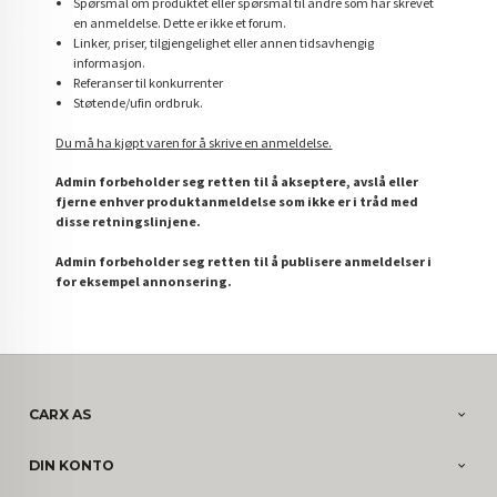
Spørsmål om produktet eller spørsmål til andre som har skrevet
en anmeldelse. Dette er ikke et forum.
Linker, priser, tilgjengelighet eller annen tidsavhengig
informasjon.
Referanser til konkurrenter
Støtende/ufin ordbruk.
Du må ha kjøpt varen for å skrive en anmeldelse.
Admin forbeholder seg retten til å akseptere, avslå eller
fjerne enhver produktanmeldelse som ikke er i tråd med
disse retningslinjene.
Admin forbeholder seg retten til å publisere anmeldelser i
for eksempel annonsering.
CARX AS
DIN KONTO