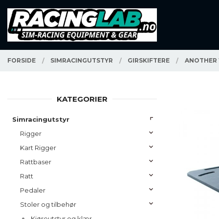
Gå
Lukk
PRODUKTER
til
innholdet
FORSIDE
SIMRACINGUTSTYR
GIRSKIFTERE
ANOTHER
KATEGORIER
Simracingutstyr
Rigger
Kart Rigger
Rattbaser
Ratt
Pedaler
Stoler og tilbehør
Kjøreutstyr og klær