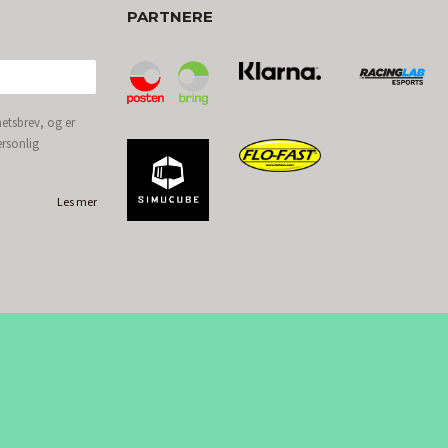
PARTNERE
etsbrev, og er
ersonlig
Les mer