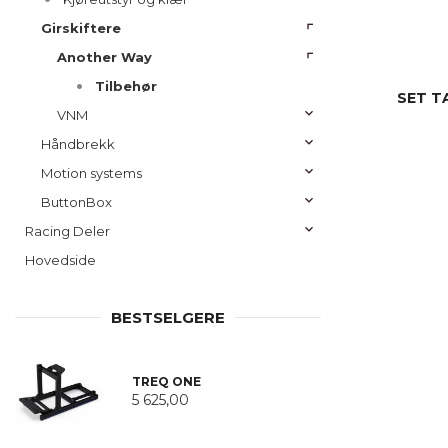
Girskiftere
Another Way
Tilbehør
SET T
VNM
Håndbrekk
Motion systems
ButtonBox
Racing Deler
Hovedside
BESTSELGERE
TREQ ONE
5 625,00