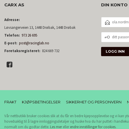
CARX AS
DIN KONTO
E-
Adresse:
POSTADRESSE
Løvsangerveien 13, 1448 Drøbak, 1448 Drøbak
DITT
Telefon:
973 26 695
PASSORD
E-post:
post@racinglab.no
Foretaksregisteret:
824 669 732
FRAKT
KJØPSBETINGELSER
SIKKERHET OG PERSONVERN
Vår nettbutikk bruker cookies slik at du får en bedre kjøpsopplevelse og vi kan yt
hovedsaklig til å lagre innloggingsdetaljer og huske hva du har puttet i handleku
normalt om du godtar dette.
Les mer
eller
endre innstillinger for cookies.