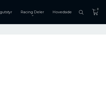
0
gutstyr
Racing Deler
Hovedside