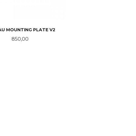
AU MOUNTING PLATE V2
Pris
850,00
KJØP