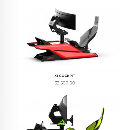
X1 COCKPIT
Pris
33 500,00