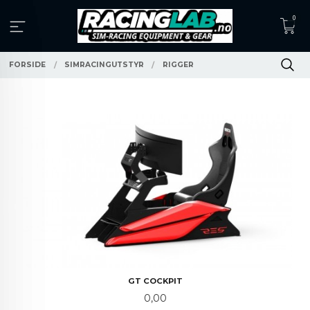
Gå
0
til
innholdet
FORSIDE
SIMRACINGUTSTYR
RIGGER
GT COCKPIT
Pris
0,00