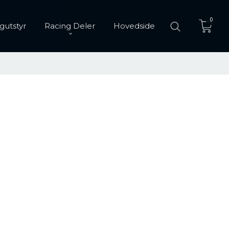
0
gutstyr
Racing Deler
Hovedside