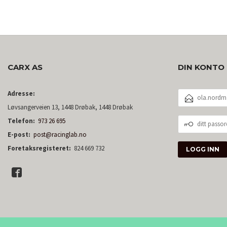
CARX AS
DIN KONTO
E-
Adresse:
POSTADRESSE
Løvsangerveien 13, 1448 Drøbak, 1448 Drøbak
DITT
Telefon:
973 26 695
PASSORD
E-post:
post@racinglab.no
Foretaksregisteret:
824 669 732