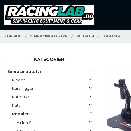
Gå
Lukk
PRODUKTER
til
innholdet
FORSIDE
SIMRACINGUTSTYR
PEDALER
KARTSIM
KATEGORIER
Simracingutstyr
Rigger
Kart Rigger
Rattbaser
Ratt
Pedaler
ASETEK
SIMUCUBE