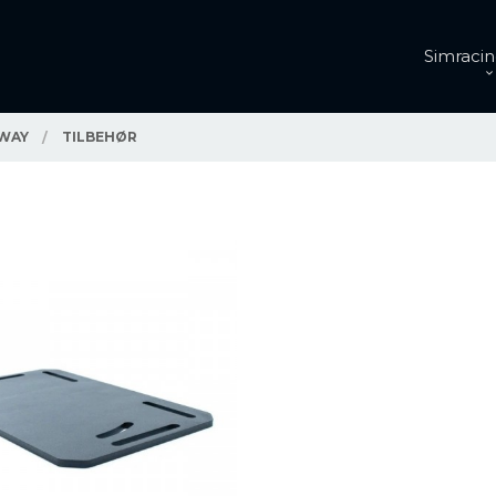
Simracin
WAY
TILBEHØR