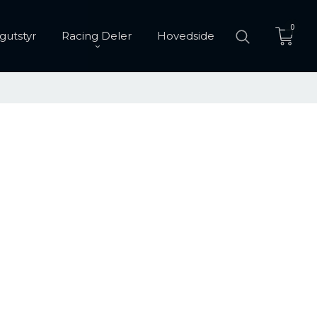
0
gutstyr
Racing Deler
Hovedside