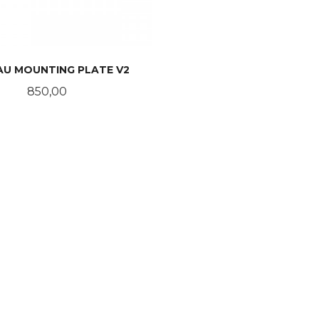
AU MOUNTING PLATE V2
Pris
850,00
KJØP