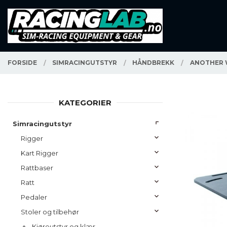
Gå
Lukk
PRODUKTER
til
innholdet
FORSIDE
SIMRACINGUTSTYR
HÅNDBREKK
ANOTHER 
KATEGORIER
Simracingutstyr
Rigger
Kart Rigger
Rattbaser
Ratt
Pedaler
Stoler og tilbehør
Kjøreutstyr og klær