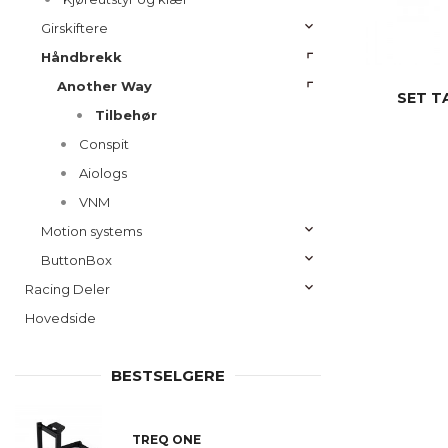
Girskiftere
Håndbrekk
Another Way
SET T
Tilbehør
Conspit
Aiologs
VNM
Motion systems
ButtonBox
Racing Deler
Hovedside
BESTSELGERE
TREQ ONE