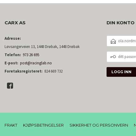
CARX AS
DIN KONTO
E-
Adresse:
POSTADRESSE
Løvsangerveien 13, 1448 Drøbak, 1448 Drøbak
DITT
Telefon:
973 26 695
PASSORD
E-post:
post@racinglab.no
Foretaksregisteret:
824 669 732
FRAKT
KJØPSBETINGELSER
SIKKERHET OG PERSONVERN