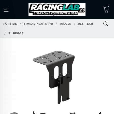
Gå
0
til
innholdet
FORSIDE
SIMRACINGUTSTYR
RIGGER
RES-TECH
TILBEHØR