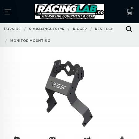
Gå
0
til
innholdet
FORSIDE
SIMRACINGUTSTYR
RIGGER
RES-TECH
MONITOR MOUNTING