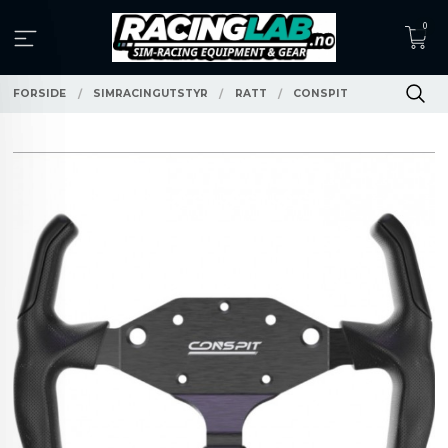
Gå
0
til
innholdet
FORSIDE
SIMRACINGUTSTYR
RATT
CONSPIT