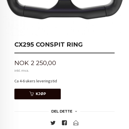
CX295 CONSPIT RING
Pris
NOK
2 250,00
inkl. mva.
Ca 4-6 ukers leveringstid
KJØP
DEL DETTE