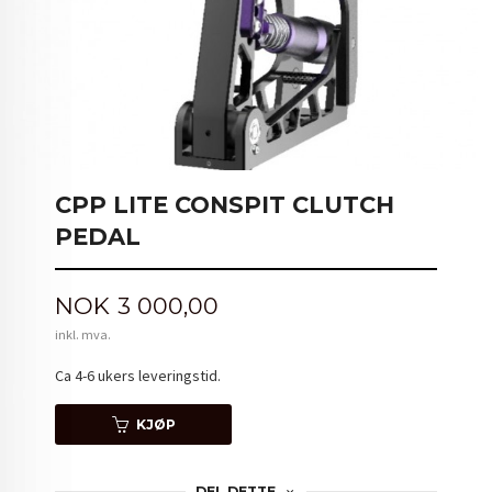
CPP LITE CONSPIT CLUTCH
PEDAL
Pris
NOK
3 000,00
inkl. mva.
Ca 4-6 ukers leveringstid.
KJØP
DEL DETTE