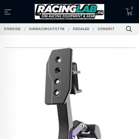
Gå
0
til
innholdet
FORSIDE
SIMRACINGUTSTYR
PEDALER
CONSPIT