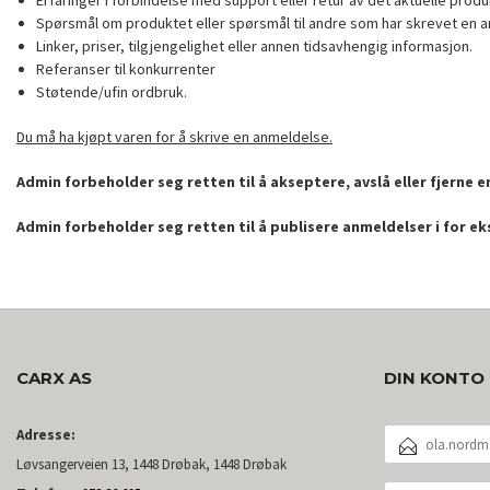
Erfaringer i forbindelse med support eller retur av det aktuelle produ
Spørsmål om produktet eller spørsmål til andre som har skrevet en a
Linker, priser, tilgjengelighet eller annen tidsavhengig informasjon.
Referanser til konkurrenter
Støtende/ufin ordbruk.
Du må ha kjøpt varen for å skrive en anmeldelse.
Admin forbeholder seg retten til å akseptere, avslå eller fjerne 
Admin forbeholder seg retten til å publisere anmeldelser i for e
CARX AS
DIN KONTO
E-
Adresse:
POSTADRESSE
Løvsangerveien 13, 1448 Drøbak, 1448 Drøbak
DITT