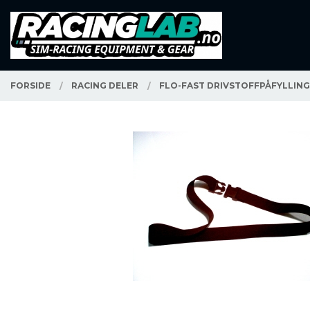
Gå
Lukk
PRODUKTER
til
innholdet
FORSIDE
RACING DELER
FLO-FAST DRIVSTOFFPÅFYLLIN