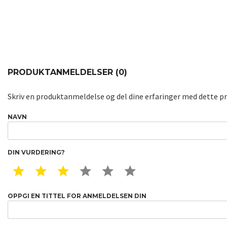
PRODUKTANMELDELSER (0)
Skriv en produktanmeldelse og del dine erfaringer med dette p
NAVN
DIN VURDERING?
1 STAR
2 STAR
3 STAR
4 STAR
5 STAR
6 STAR
OPPGI EN TITTEL FOR ANMELDELSEN DIN