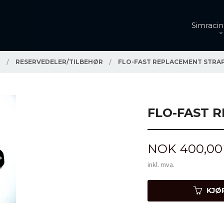
Simracin
G
RESERVEDELER/TILBEHØR
FLO-FAST REPLACEMENT STRA
FLO-FAST 
Pris
NOK
400,00
inkl. mva.
KJØ