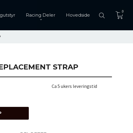
0
gutstyr
Racing Deler
Hovedside
P
REPLACEMENT STRAP
Ca 5 ukers leveringstid
P