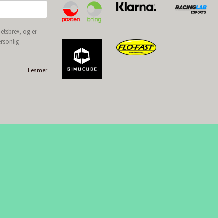
etsbrev, og er
ersonlig
Les mer