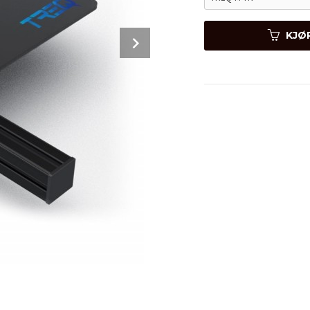
Next
KJØ