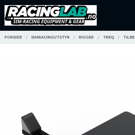
Gå
Lukk
PRODUKTER
til
innholdet
FORSIDE
SIMRACINGUTSTYR
RIGGER
TREQ
TILB