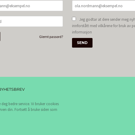
Jeg godtar at dere sender meg nyh
innforstått med vilkårene for bruk av p
informasjon
Glemt passord?
NYHETSBREV
e deg bedre service. Vi bruker cookies
rven din. Fortsett å bruke siden som