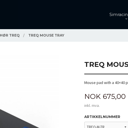
Simracin
EHØR TREQ
TREQ MOUSE TRAY
TREQ MOUS
Mouse pad with a 40×40 p
Pris
NOK
675,00
inkl. mva.
ARTIKKELNUMMER