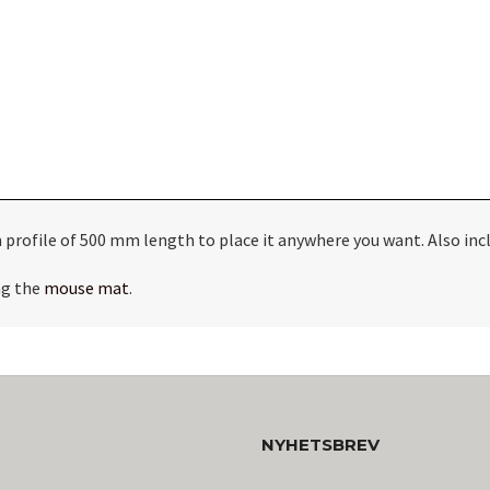
profile of 500 mm length to place it anywhere you want. Also inc
ng the
mouse mat
.
NYHETSBREV