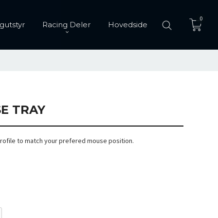
0
gutstyr
Racing Deler
Hovedside
E TRAY
rofile to match your prefered mouse position.