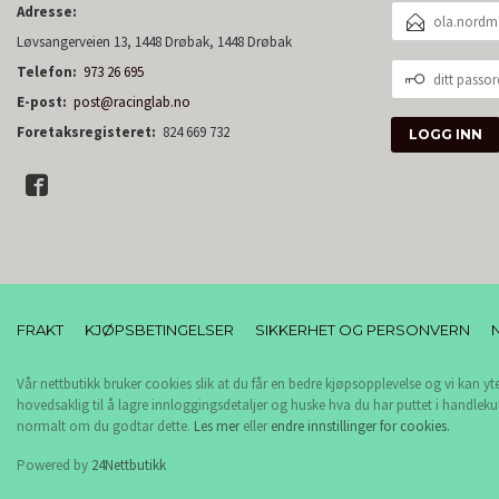
E-
Adresse:
POSTADRESSE
Løvsangerveien 13, 1448 Drøbak, 1448 Drøbak
DITT
Telefon:
973 26 695
PASSORD
E-post:
post@racinglab.no
Foretaksregisteret:
824 669 732
FRAKT
KJØPSBETINGELSER
SIKKERHET OG PERSONVERN
Vår nettbutikk bruker cookies slik at du får en bedre kjøpsopplevelse og vi kan yt
hovedsaklig til å lagre innloggingsdetaljer og huske hva du har puttet i handleku
normalt om du godtar dette.
Les mer
eller
endre innstillinger for cookies.
Powered by
24Nettbutikk